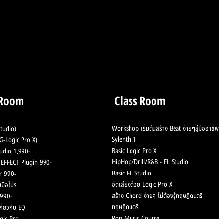
ลดเสียงก้อง เสียงอู้ ทำซาวน์
Live
สะอาดก่อนเอาไปมิกซ์
Hila
Puth
 Room
Class Room
Workshop เริ่มต้นสร้าง Beat ง่ายๆสู่มืออาชีพ
tudio)
Sylenth 1
-Logic Pro X)
Basic Logic Pro X
udio 1,990-
HipHop/Drill/R&B - F
L Studio
ช้ EFFECT Plugin 990-
Basic FL Studio
r 990-
อัดเสียงด้วย Logic Pro X
มือโปร
สร้าง Chord
ง่ายๆ ไม่ต้องรู้ทฤษฎีดนตรี
990-
ทฤษฎีดนตรี
กี่ยวกับ EQ
Pop Music
Course
gic Pro