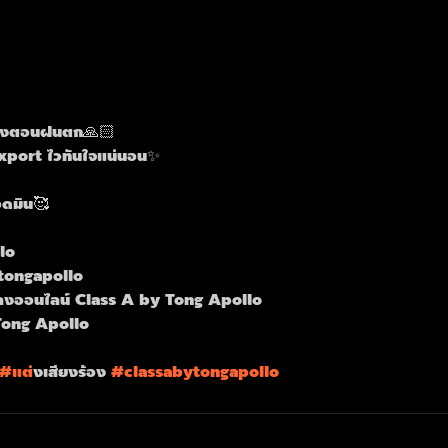
เพลงตอนฝนตก🙏🏻
 Export ไวทันใจแน่นอน✨
อดมิน🥰
lo
tongapollo
งออนไลน์ Class A by Tong Apollo
Tong Apollo
#แต
่งเสียงร้อง 
#classabytongapollo