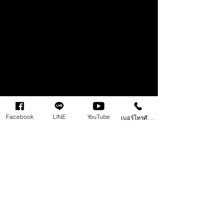
Facebook
LINE
YouTube
เบอร์โทรศัพท์
Comments
Write a comment...
Behringer ค่ายอุปกรณ์
ปลั๊กอิน Synth 
ดนตรีชื่อดัง แจกปลั๊กอิน
ยุค 80-90