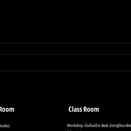
ลดเสียงก้อง เสียงอู้ ทำซาวน์
Live
สะอาดก่อนเอาไปมิกซ์
Hila
Puth
 Room
Class Room
Workshop เริ่มต้นสร้าง Beat ง่ายๆสู่มืออาชีพ
tudio)