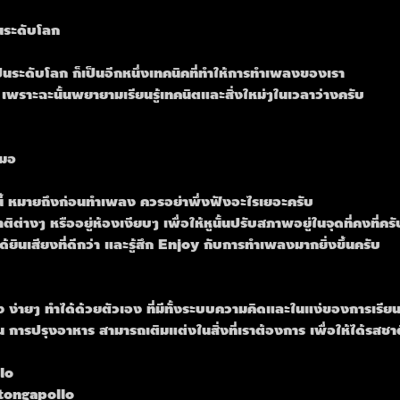
ินระดับโลก
ปินระดับโลก ก็เป็นอีกหนึ่งเทคนิคที่ทำให้การทำเพลงของเรา
บ เพราะฉะนั้นพยายามเรียนรู้เทคนิตและสิ่งใหม่ๆในเวลาว่างครับ
สมอ
่นี้ หมายถึงก่อนทำเพลง ควรอย่าพึ่งฟังอะไรเยอะครับ
างๆ หรืออยู่ห้องเงียบๆ เพื่อให้หูนั้นปรับสภาพอยู่ในจุดที่คงที่ครั
้ยินเสียงที่ดีกว่า และรู้สึก Enjoy กับการทำเพลงมากยิ่งขึ้นครับ
ง ง่ายๆ ทำได้ด้วยตัวเอง ที่มีทั้งระบบความคิดและในแง่ของการเรียนร
ารปรุงอาหาร สามารถเติมแต่งในสิ่งที่เราต้องการ เพื่อให้ได้รสชาติที
lo
tongapollo