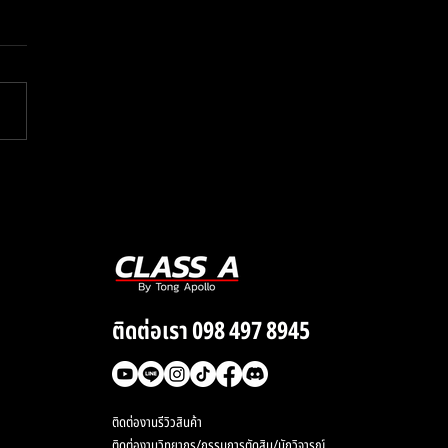
 แกะเพลง That’s
rious ของ Charlie
 ประจำสัปดาห์
ติดต่อเรา 098 497 8945
ติดต่องานรีวิวสินค้า
ติดต่องานวิทยากร/กรรมการตัดสิน/นักวิจารณ์