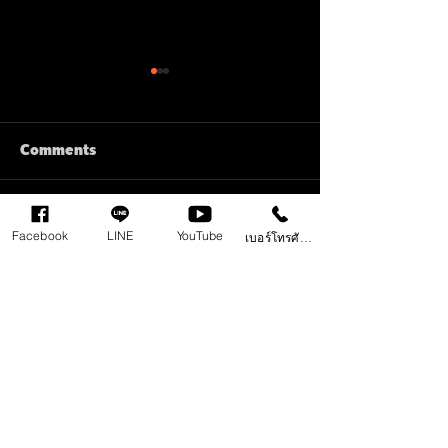
Comments
Write a comment...
ลดเสียงก้อง เสียงอู้ ทำซา
Live แกะเพลง T
Facebook
LINE
YouTube
เบอร์โทรศัพท์
วน์ สะอาดก่อนเอาไปมิกซ์
Hilarious ของ 
Puth ประจำสัปด
ติดต่อเรา 098 497 8945