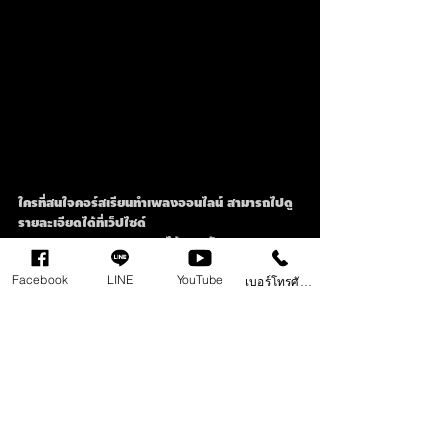
ใครที่สนใจคอร์สเรียนทำเพลงออนไลน์ สามารถไปดู
รายละเอียดได้ที่เว็ปไซด์
www.tong-apollo.com ได้เลยครับ
Facebook
LINE
YouTube
เบอร์โทรศัพท์
Youtube : Tong Apollo
Instagram : classabytongapollo
Facebook : สอนทำเพลงออนไลน์ Class A by 
Tong Apollo
TikTok : Class A by Tong Apollo
#สอนทำเพลงออนไลน
์  
#แต
่งเสียงร้อง 
#classabytongapollo
คลังความรู้ในการทำเพลง