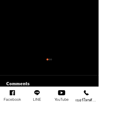
Comments
Facebook
LINE
YouTube
เบอร์โทรศัพท์
Write a comment...
ควบคุมการ Live เพียวแค่
เก็บเงินแสนไว้ แ
ปลายนิ้ว กับ Focusrite
แค่ชุดนี้ โคตรคุ้ม 
Vocaster One