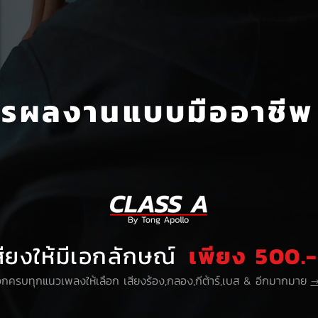
รรผลงานแบบมืออาชีพ 
ียงให้มีเอกลักษณ์
เพียง 500.- 
ือกครบทุกแนวเพลงให้เลือก เสียงร้อง,กลอง,กีต้าร์,เบส & อีกมากมาย
→