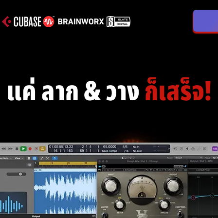
แค่ ลาก & วาง
ก็เสร็จ!