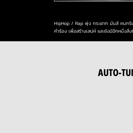
HipHop / Rap พุ่ง กระแทก มันส์ คมกริบ 
คำร้อง เพื่อสร้างเสน่ห์ และยังมีอีกหนึ่งสิ่ง
AUTO-TUN