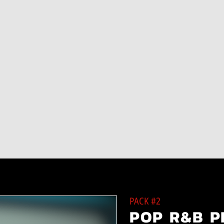
PACK #2
POP R&B P