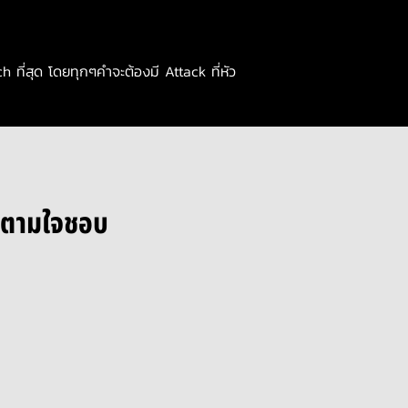
ที่สุด โดยทุกๆคำจะต้องมี Attack ที่หัว
้ตามใจชอบ