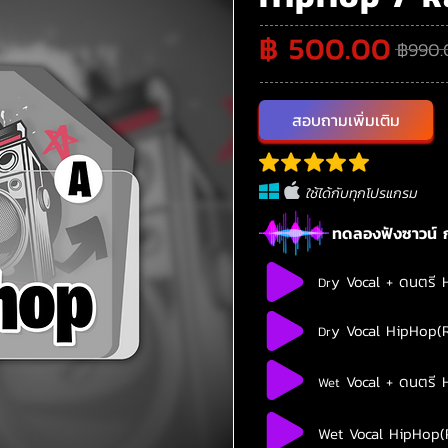
฿ 500.00
฿990.
สอบถามเพิ่มเติม
ใช้ได้กับทุกโปรแกรม
ทดลองฟังซาวน์ ก
y Vocal + ดนตรี 
Dr
y Vocal HipHop(R
Dr
Vocal + ดนตรี 
Wet
Wet
Vocal HipHop(R