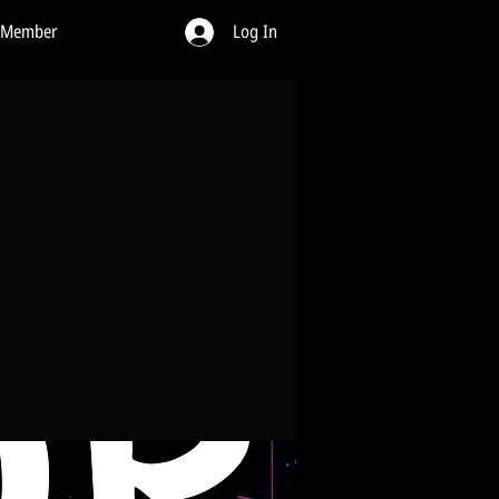
 Member
Log In