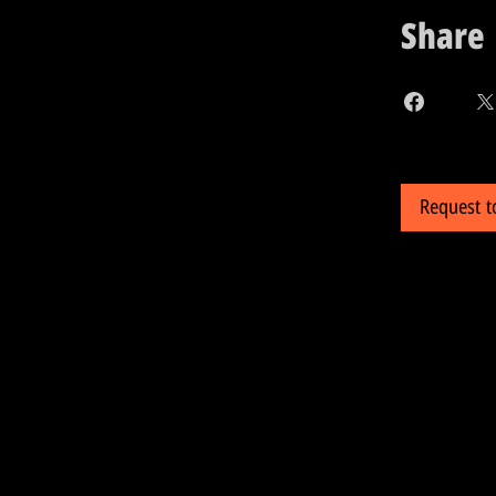
Share
Request t