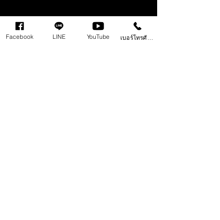
Facebook
LINE
YouTube
เบอร์โทรศัพท์
ติดต่อเรา 098 497 8945
ติดต่องานรีวิวสินค้า
ติดต่องานวิทยากร/กรรมการตัดสิน/นักวิจารณ์
ตืดต่องานแต่งเสียง/ดนตรี/แต่งเพลงประกอบ
ร่วมงานกับเรา
COPYRIGHT ©️ 2022 POWER by TONG APOLLO : Develop 2023 By
Fastwix.com