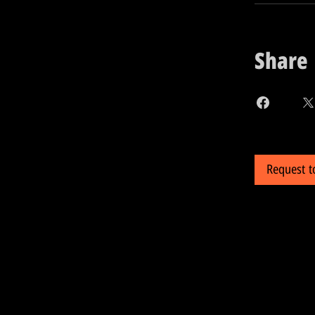
Share
Request t