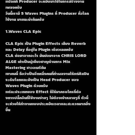
แปลกที่ Producer จะหยิบมาใช้ในการสร้างงาน
เพลงครับ
วันนี้เรามี 5 Waves Plugins ที่ Producer ทั่วโลก
ใช้งาน มาแนะนำกันครับ
1.Waves CLA Epic 
CLA Epic เป็น Plugin Effects เสียง Reverb 
และ Delay ที่อยู่ใน Plugin เดียวเลยครับ 
CLA ย่อมาจากอะไร มันย่อมาจาก CHRIS LORD 
ALGE เค้าเป็นผู้เชียวชาญด้านการ Mix 
Mastering ชาวอเมริกัน 
เขาคนนี้ ถือว่าเป็นอีกหนึ่งคนที่ทำผลงานให้แก่ศิลปิน
ระดับโลกและยังเป็น Head Producer ของ 
Waves Plugin ด้วยครับ
แต่ละประเภทของ Effect ก็ให้มาครบใครที่ต้อ
งการปลั๊คอินที่ใช้งานง่ายๆ ไม่ต้องเข้าหลายๆที่ ตัวนี้
จะช่วยให้ทำงานแบบประหยัดเวลาและสะดวกมากยิ่ง
ขึ้น