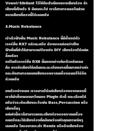
Vowel/Sibilant ไว้ใช้กับสำเนียงของเสียงร้อง ถ้า
เสียงที่เป็นตัว S มันเยอะไป เราก็สามารถลดในส่วน
ของเสียงที่ตรงนี้ได้เลยครับ
3.Music Rebalance
เจ้าตัวฟังชั่น Music Rebalance นี้มีตั้งแต่ตัว
เวอร์ชั่น RX7 แล้วนะครับ ต้องบอกก่อนว่าเป็น
ฟังชั่นที่ทำให้สามารถปรับแต่ง DIY เสียงร้องได้แค่ค
ลิ๊กเดียว
แต่ในตัวเวอร์ชั่น RX8 นั้นแตกต่างกับตัวเเดิมเลย
คือ การทำเสียงให้คลีนและละเอียดมากขึ้นมากกว่าเก่า
และยังสามารถแยกเสียงออกจากเครื่องดนตรีได้อีก
ด้วยครับ
ยกตัวอย่างเลย เราอยากได้แค่เสียงร้องของเพลงนี้ 
เราก็นำทั้งเพลงมาโยนลง Plugin ตัวนี้ และเลือกได้
ครับว่าจะตัดเสียงอะไรเช่น Bass,Percussion หรือ
เสียงอื่นๆ
แค่เท่านี้เราก็สามารถแกะเสียงร้องออกจากเครื่อง
ดนตรีและให้เสียงร้องที่คลีนพร้อมทำคุณภาพล้นๆ
เลยครับ ใครอยากจะทำ Remix หรือดึงเสียงร้อง