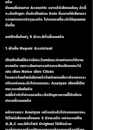
ครับ
ยิ่งคนที่เล่นสาย Acoustic อยากได้เสียงคลีนๆ ตัวนี้
จะตัดปัญหา ยิ่งถ้าเป็นท่อน Solo ที่อยากให้เสียงเรา
ออกมาแบบเจ๋งๆนะครับ โปรแกรมนี้จะทำให้คุณเทพ
ยิ่งขึ้น
แต่ฟังชั่นใหม่ๆ 5 ตัวจะมีดั่งนี้เลยครับ
1.ฟังชั่น Repair Assistant 
เป็นฟังชั่นที่ถือว่ามีประโยชน์และง่ายต่อการใช้งาน
มากครับ เพราะมันสามารถจัดการกับเสียงขยะได้
เช่น เสียง Noise เสียง Clicks 
โดยการโยนไฟล์เสียงหรือไฟล์เพลงที่เราต้องการจะ
ปรับแต่งและตัวโปรแกรมจะ Analyze เสียงที่เป็น
ขยะออกทันทีครับ
แค่นี้เจ้าตัวโปรแกรมก็จะตัดปัญหาพวกนี้ให้เพียง
ปลายนิ้วเลยครับ 
หลังจากเรา Analyze เสร็จแล้วตัวโปรแกรมเองจะ
ให้ไฟล์เสียงมาทั้งหมด 3 ตัวนะครับ แบ่งออกเป็น 
A,B,C และมีตัวไฟล์ Original ให้ฟังด้วย
เราก็สามารถเลือกฟังตามความต้องการหรือเปรียบ