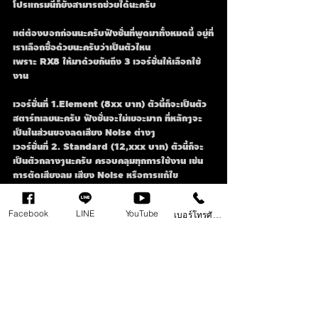
โปรแกรมนี้ก็ยังสามารถช่วยได้นะครับ
แต่ต้องบอกก่อนนะครับฟังชั่นที่พูดมาทั้งหมดนี้ อยู่ที่
เราเลือกซื้อด้วยนะครับว่าเป็นตัวไหน
เพราะ RX8 ให้มาด้วยกันถึง 3 เวอร์ชั่นให้เลือกใช้
งาน
เวอร์ชั่นที่ 1.Element (8xx บาท) ตัวนี้ก็จะเป็นตัว
สตาร์ทเลยนะครับ ฟังชั่นจะไม่เยอะมาก ที่หลักๆจะ
เป็นในส่วนของลดเสียง Noise ต่างๆ
เวอร์ชั่นที่ 2. Standard (12,xxx บาท) ตัวนี้ก็จะ
เป็นตัวกลางๆนะครับ ครอบคลุมทุกการใช้งาน เช่น
การตัดเสียงลม เสียง Noise หรือการแก้ไข 
Spectrum ต่างๆ
เวอร์ชั่นที่ 3. Advanced (36,xxx บาท) ส่วนตัวนี้
Facebook
LINE
YouTube
เบอร์โทรศัพท์
จะเป็นตัว Top สุดเลยครับ ให้มาทุกฟังชั่น ใช้งานกัย
แบบจุใจ 