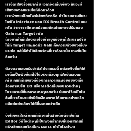
เราอัดเสียงร้องมาครับ เวลาอัดเสียงร้อง มันจะมี
เสียงของลมหายใจที่ติดมาด้วย
เราเพียงแค่โยนไฟล์เสียงที่เราอัด ตัวโปรแกรมมันจะ
โชว์ใน Interface ของ RX Breath Control เลย
ครับ ว่าเราจะตัดมากน้อยแค่ไหนโดยการปรับของ 
Gain และ Target ครับ
ถ้าอยากให้มีเสียงหายใจเข้าอยู่หน่อยๆก็สามารถปรับ
ได้ที่ Target และลดตัว Gain คือความดังของเสียง
หายใจ แค่นี้ก็ทำให้เสียงร้องที่เราอัดมานั้น เทพขึ้นไป
อีกครับ
ต้องบอกเลยครับว่าตัวโปรแกรมนี้ แต่ละฟังชั่นที่ให้
มานั้นเป็นฟังชั่นที่ใช้ได้จริงเกือบทุกฟังชั่นเลยนะ
ครับ คนที่ทำเพลงที่ต้องการความละเอียดของเนื้อ
ร้องการปรับ EQ หรือการตัดเสียงรบกวนต่างๆ
โปรแกรมนี้นั้นฉลาดมากๆเลยครับ มันเอาไว้แก้ไขใน
สิ่งที่เราอัดมาแล้วมีข้อผิดพลาดได้หลายอย่างหรือ
แม้แต่แต่งเสียงให้ดีขึ้นมากกว่าเดิม
ยังไม่พอสำหรับคนที่ทำงานในสายตัดต่อเช่นกัน 
Editor วีดีโอต่างๆที่เป็นพวกสำภาษน์นอกสถานที่
แล้วเสียงลมหรือเสียง Noise เข้าไมโครโฟน 