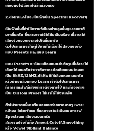
เทียบกับไฟล์เดิมได้อีกด้วยครับ
2.ต่อมานะครับจะเป็นฟังชั่น Spectral Recovery 
เป็นฟังชั่นที่ทำให้ความถี่เสียงย่านสูงนั้นดูธรรมชาติ
มากขึ้นครับ ซึ่งสามารถใช้ได้กับเสียงร้อง เมื่อเราใส่
เสียงร้องของเราลงไปในนี้นะครับ
ตัวโปรแกรมจะให้ผู้ใช้งานได้เลือกได้สองแบบคือ 
แบบ Presets และแบบ Learn 
แบบ Presets จะเป็นเหมือนแบบสำเร็จรูปที่เค้าจะให้
เลือกได้เลยครับว่าเราต้องการตัดเสียงแบบไหนจะ
เป็น 8kHZ,12kHZ,4kHz มีให้เลือกหมดเลยครับ
หรือถ้าเราเลือกแบบ Learn เจ้าตัวโปรแกรมจะ
ทำการแกะไฟล์เสียงที่เราต้องการใช้ และทำออกมา
เป็น Custom Preset ให้เราได้ใช้งานครับ
ตัวโปรแกรมนี้นะครับบอกเลยว่าฉลาดมากๆ เพราะ
หน้าจอ Interface ที่แสดงจะโชว์เป็นแบบกราฟ 
Spectrum เสียงเลยนะครับ
สามารถปรับได้ทั้ง Amout,Cutoff,Smoothing 
หรือ Vowel Sibilant Balance