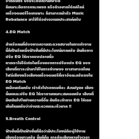
จากดนตรี ปรับระดับความเบาได้ 
ก็เหมาะกับการแกะเพลง หรือถ้าอยากได้แค่ไลน์
เครื่องดนตรีโดยเฉพาะ ก็สามารถนำตัว Music 
Rebalance มาใช้ได้อย่างอเนกประสงค์ครับ
4.EQ Match
สำหรับคนที่ต้องการความสะดวกสบายในการทำงาน 
นี้ก็เป็นอีกหนึ่งฟังชั่นที่มีประโยชน์มากครับ มันคือการ
ปรับ EQ ให้เราแบบปลายนิ้ว
หากเราไม่ได้เก่งในเรื่องของการปรับแต่ง EQ ของ
เสียงที่เราจะนำมาใช้ในการทำเพลง เราสามารถโยน
ไฟล์เสียงหรือเสียงเครื่องดนตรีที่เราอัดนะครับลงใน 
EQ Match
เหมือนเดิมครับ เจ้าตัวโปรแกรมก็จะ Analyze เสียง
นั้นแหละปรับ EQ ให้เราตามเหมาะสมเลยครับ เสียงที่
มันเกินไปในย่านความถี่อื่น มันก็จะทำการ EQ ให้เลย
เห็นไหมครับว่าง่ายสะดวกและเร็วมาก !!
5.Breath Control
ฟังชั่นนี้เป็นฟังชั่นที่ถือว่ามีประโยชน์กับผู้ใช้งาน
เสียงร้องมาๆครับ นั้นก็คือ การตัดเสียงหายใจเวลา