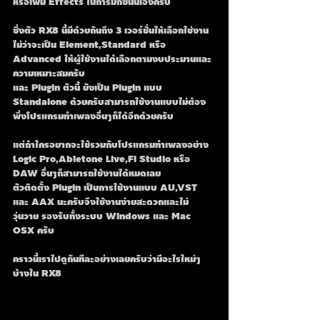
หรือเพิ่ม Effects ในการมิ๊กซ์นั้นเองครับ
ซึ่งตัว RX8 นี้มีด้วยกันถึง 3 เวอร์ชั่นให้เลือกใช่งาน 
ไม่ว่าจะเป็น Element,Standard หรือ 
Advanced ให้ผู้ใช้งานได้เลือกตามงบประมานและ
ความเหมาะสมครับ
และ Plugin ตัวนี้ ยังเป็น Plugin แบบ 
Standalone ด้วยครับสามารถใช้งานแบบไม่ต้อง
พึ่งโปรแกรมทำเพลงอื่นๆก็ได้อีกด้วยครับ
แต่ถ้าใครอยากจะใช้รวมกับโปรแกรมทำเพลงอย่าง 
Logic Pro,Abletone Live,Fl Studio หรือ 
DAW อื่นๆก็สามารถใช้งานได้หมดเลย
ตัวติดตั้ง Plugin เป็นการใช้งานแบบ AU,VST 
และ AAX นะครับจึงใช้งานง่ายสะดวกและไม่
วุ่นวาย รองรับทั้งระบบ Windows และ Mac 
OSX ครับ
คราวนี้เราไปดูกันทีละอย่างเลยครับว่ามีอะไรใหม่ๆ
บ้างใน RX8