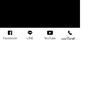
Facebook
LINE
YouTube
เบอร์โทรศัพท์
ลองนำไปปรับใช้ดูกันครับ กับการทำเพลงทั้งมือ
ใหม่และมือเก่า เพื่อที่เราจะได้ทำเพลงอย่างมี
ความสุข มีประสิทธิภาพมากขึ้นครับ ใครที่สนใจ
คอร์สเรียนการทำเพลงแบบ Professional 
สามารถติดต่อมาที่เพจได้เลยครับ มีคอร์สเรียน
หลากหลายประเภท ไม่ว่าจะเป็น Mix 
Mastering, FL Studio, Logic Pro X, Cover 
Music หรือคอร์ส EDM ครับ