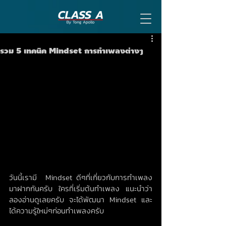
รวม 5 เทคนิค Mindset การทำเพลงต่างๆ
วันนี้เรามี  Mindset ดีๆที่เกี่ยวกับการทำเพลง
มาฝากกันครับ ใครที่เริ่มต้นทำเพลง แนะนำว่า
ลองอ่านดูเลยครับ จะได้พัฒนา Mindset และ
ได้ความรู้ใหม่ๆก่อนทำเพลงครับ