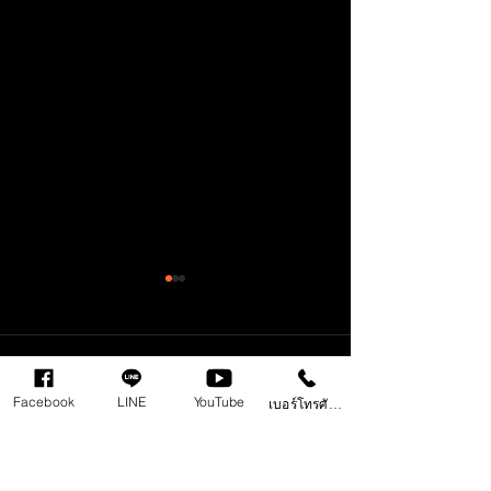
Comments
Facebook
LINE
YouTube
เบอร์โทรศัพท์
Write a comment...
Behringer ค่ายอุปกรณ์
ปลั๊กอิน Synth 
ดนตรีชื่อดัง แจกปลั๊กอิน
ยุค 80-90