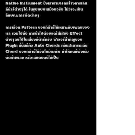
Native Instrument ซึ่งเราสามารถสร้างการเล่น
กีต้าร์ต่างๆได้ ในรูปแบบเสมือนจริง ไม่ว่าจะเป็น 
ลักษณะการดีดต่างๆ
การเลือก Pattern ของกีต้าร์ให้เหมาะกับเพลงของ
เรา รวมไปถึง การนำไปต่อยอดใส่เสียง Effect 
ต่างๆลงไปในเสียงกีต้าร์ครับ ฟีเจอร์สำคัญของ 
Plugin นี้นั้นก็คือ Auto Chords ที่มันสามารถเล่น 
Chord ของกีต้าร์ให้อัตโนมัติครับ ทำให้คนที่พึ่งเริ่ม
ต้นทำเพลง หรือเล่นดนตรีไม่เป็น