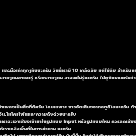
่ และมือเก่าทุกๆทันนะครับ วันนี้เรามี 10 เคล็ดลับ แต่ไม่ลับ สำหร
ี่หลายๆคนอาจจะรู้ หรือหลายๆคน อาจจะไม่รู้นะครับ ไปดูกันเลยครับว่า
าทำเพลงเป็นสิ่งที่ดีครับ โดยเฉพาะ การอัดเสียงจากสตูดิโอนะครับ ถ้
น์อิน,ไมโครโฟนและความดังด้วยนะครับ
่ว่าเราจะเอาเสียงเข้ามาในรูปแบบ Input หรือรูปแบบไหน ควรลดเส
ห้เราเหลือพื้นที่ในการทำงาน นะครับ
นดังเกิดไป เราจะต้องมาทำการปรับ นู้นนี้นั้น จึงทำให้เสียเวลาการทำง