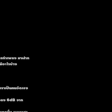
ับการทำเพลง มาฝาก
มีอะไรบ้าง
าเราเป็นคนอัดเอง 
ียงลง 6dB จาก
านมากขึ้น เพราะชะ