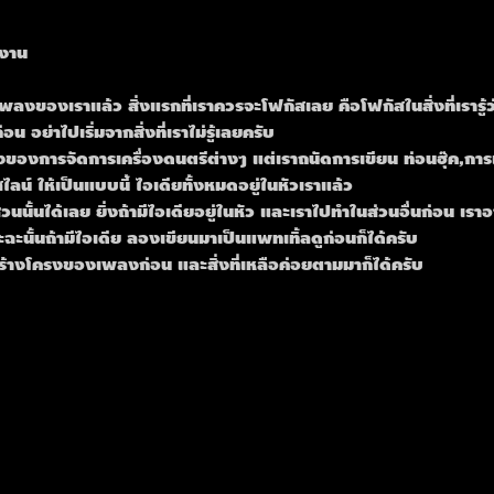
ำงาน
เพลงของเราแล้ว สิ่งแรกที่เราควรจะโฟกัสเลย คือโฟกัสในสิ่งที่เรารู
่อน อย่าไปเริ่มจากสิ่งที่เราไม่รู้เลยครับ
ื่องของการจัดการเครื่องดนตรีต่างๆ แต่เราถนัดการเขียน ท่อนฮุ๊ค,กา
สไลน์ ให้เป็นแบบนี้ ไอเดียทั้งหมดอยู่ในหัวเราแล้ว
วนนั้นได้เลย ยิ่งถ้ามีไอเดียอยู่ในหัว และเราไปทำในส่วนอื่นก่อน เราอา
ฉะนั้นถ้ามีไอเดีย ลองเขียนมาเป็นแพทเทิ้ลดูก่อนก็ได้ครับ
ร้างโครงของเพลงก่อน และสิ่งที่เหลือค่อยตามมาก็ได้ครับ