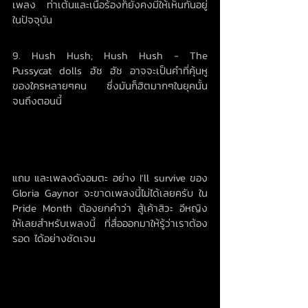
เพลง ท่าเต้นและเนื้อร้องก็ยังคงมีให้เห็นกันอยู่
ในปัจจุบัน
9. Hush Hush; Hush Hush - The 
Pussycat dolls ฮัช ฮัช อาจจะเป็นคำที่คุ้นหู
ของใครหลายๆคน ซึ่งมันก็ฮิตมากๆในยุคนั้น
จนถึงตอนนี้
แถม และเพลงดังอมตะ อย่าง I'll survive ของ 
Gloria Gaynor จะขาดเพลงนี้ไม่ได้เลยครับ ใน 
Pride Month ต้องยกคำว่า สู้เค้าสิวะ อีหญิง 
ให้เลยสำหรับเพลงนี้ ที่สื่อออกมาให้รู้ว่าเราต้อง
รอด ได้อย่างชัดเจน