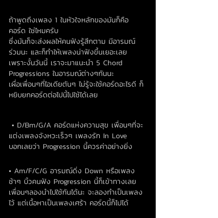
ถ้าพูดถึงเพลง 1 ในหัวใจหลักของมันก็คือ 
คอร์ด ใช่ไหมครับ 
ซึ่งมันก็จะส่งผลให้คนฟังรู้สึกตาม มีอารมณ์
ร่วมนะ และก็ทำให้เพลงน่าฟังขึ้นเยอะเลย
เพราะงั้นวันนี้ เราจะมาแนะนำ 5 Chord 
Progressions ในอารมณ์ต่างๆกันนะ
เผื่อเพื่อนๆที่ไอเดียตันๆ ไม่รู้จะใช้คอร์ดอะไรดี ก็
หยิบยกคอร์ดต่อไปนี้ไปใช้ได้เลย
 • D/Bm/G/A คอร์ดแห่งความสุข เพื่อนๆที่จะ
แต่งเพลงจังหวะเร็วๆ เพลงรัก In Love
บอกเลยว่า Progression นี้ควรค่าอย่างยิ่ง
• Am/F/C/G อารมณ์ดิ่ง Down หรือเพลง
ช้าๆ บิ้วคนฟัง Progression นี้ก็เข้าทางเลย
เพื่อนๆลองนำไปใช้กันได้นะ จะลองทำเป็นเพลง
ไว้ แต่เนื้อหาเป็นเพลงเศร้า คอร์ดนี้ก็ไปได้ 