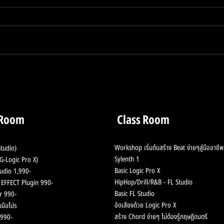
Behringer ค่ายอุปกรณ์ดนตรี
ปลั๊
ชื่อดัง แจกปลั๊กอิน Synth ฟรี
ยุค 
เสียงดีซะด้วย🔥
 Room
Class Room
Workshop เริ่มต้นสร้าง Beat ง่ายๆสู่มืออาชีพ
tudio)
Sylenth 1
-Logic Pro X)
Basic Logic Pro X
udio 1,990-
HipHop/Drill/R&B - F
L Studio
ช้ EFFECT Plugin 990-
Basic FL Studio
r 990-
อัดเสียงด้วย Logic Pro X
มือโปร
สร้าง Chord
ง่ายๆ ไม่ต้องรู้ทฤษฎีดนตรี
990-