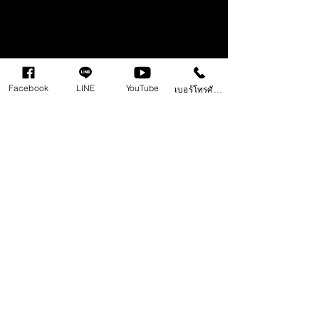
Facebook
LINE
YouTube
เบอร์โทรศัพท์
Comments
Write a comment...
ลดเสียงก้อง เสียงอู้ ทำซา
Live แกะเพลง T
วน์ สะอาดก่อนเอาไปมิกซ์
Hilarious ของ 
Puth ประจำสัปด
ติดต่อเรา 098 497 8945