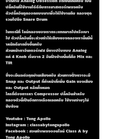
จากค่าย Analog Obsession อีกเช่นเคยครับ เป็น
ปลั๊คอินที่ใช้งานได้ดีกับการมาสเตอร์เพลงครับ
ตัวปลั๊คอินถูกออกแบบมาเพื่อให้ใช้งานกับ กลองชุด 
รวมไปถึง Snare Drum
ในกรณีที่ ไลน์กลองของเรากระแทกมากไปหรือเบา
ไป ตัวปลั๊คอินนี้จะช่วยทำให้เสียงของกลองเรานั้นมีนํ้
าหนักดีมากยิ่งขึ้นครับ
ส่วนหน้าตาอินเตอร์เฟส มีการปรับแบบ Analog 
แค่ 4 Knob เริ่มจาก 2 อันฝั่งซ้ายนั้นก็คือ Mix และ 
Tilt 
ซึ่งจะมีผลต่อทุกย่านเสียงครับ ส่วนทางฝั่งขวาจะมี 
Snap และ Output ที่ทำหน้าที่เพิ่ม Gain ของเสียง
และ Output หลักทั้งหมด
ใครที่ต้องการหา Compressor ปลั๊คอินสำหรับ
กลองตัวนี้เป็นอีกทางเลือกเลยครับ ใช้งานง่ายๆไม่
ซับซ้อน
Youtube : Tong Apollo
Instagram : classabytongapollo
Facebook : สอนทำเพลงออนไลน์ Class A by 
Tong Apollo