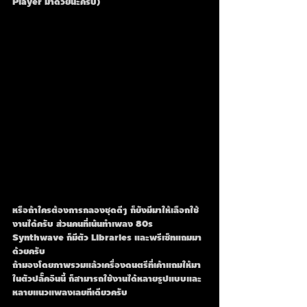
Player มาด้วยนะครับ)
หรือถ้าใครต้องการกลองชุดดีๆ ก็ยังมีมาให้เลือกใช้
งานได้ครับ ส่วนคนที่เน้นทำเพลง 80s 
Synthwave ก็มีตัว Libraries และพรีเซ็ทแถมมา
ด้วยครับ
ถ้ามองโดยภาพรวมแล้วเครื่องดนตรีที่เค้าแถมให้มา
ในตัวปลั๊คอินนี้ ก็สามารถใช้งานได้หลายรูปแบบและ
หลายแนวแพลงเลยทีเดียวครับ