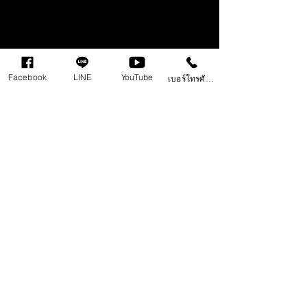
Facebook
LINE
YouTube
เบอร์โทรศัพท์
Comments
Write a comment...
Behringer ค่ายอุปกรณ์
ปลั๊กอิน Synth 
ดนตรีชื่อดัง แจกปลั๊กอิน
ยุค 80-90
Synth ฟรี เสียงดีซะด้วย
🔥
ติดต่อเรา 098 497 8945