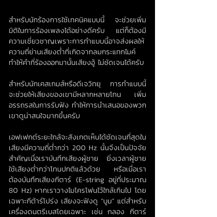
สำหรับนักร้องการใช้เทคนิคแบบนี้ จะช่วยเพิ่ม
มิติในการร้องเพลงได้อย่างดีครับ แต่ก็ต้องมี
ความเชี่ยวชาญเพราะการทำแบบนี้อาจส่งผลให้
ความถี่ย่านเสียงต่ำที่เกิดจากลมกระแทกไมค์
ทำให้คำที่ร้องออกมานั้นเสียงอู้ ไม่ชัดเจนได้ครับ
สำหรับนักเคสเกมส์หรือดีเจวิทยุ การทำแบบนี้
จะช่วยให้เสียงของเขามีหลากหลายโทน เพิ่ม
อรรถรสในการรับฟัง ทำให้การนำเสนอของพวก
เขาดูน่าสนใจมากขึ้นครับ
เอฟเฟกต์ระยะใกล้จะสังเกตเห็นได้ชัดเจนที่สุดใน
เสียงมีความถี่ต่ำกว่า 200 Hz นั้นจึงเป็นปัจจัย
สำคัญเมื่อเราบันทึกเสียงผู้ชาย ยิ่งเวลาผู้ชาย
ใช้เสียงต่ำกว่าโทนปกติแล้วด้วย หรือเมื่อเรา
ต้องบันทึกเสียงกีตาร์ (E-string อยู่ที่ประมาณ 
80 Hz) หากเราวางไมโครโฟนไว้ใกล้เกินไป โดย
เฉพาะกีต้าร์โปร่ง เสียงจะฟังดู “บูม” แต่สำหรับ
เครื่องดนตรีเบสโดยเฉพาะ เช่น กลอง กีตาร์