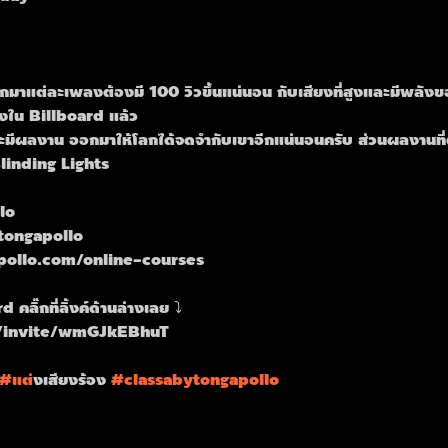
อกมาแต่ละเพลงต้องมี 100 วิวขึ้นแน่นอน กับเสียงที่สูงและมีพลังข
งใน Billboard แล้ว
าน่าจะมีผลงาน ออกมาให้โลกได้จดจำกับเขาอีกแน่นอนครับ ส่วนผลงานท
 Blinding Lights 
lo
tongapollo
pollo.com/online-courses
คลิ๊กที่ลิ้งค์ด้านล่างเลย ⤵️
m/invite/wmGJkEBhuT
#แต
่งเสียงร้อง 
#classabytongapollo