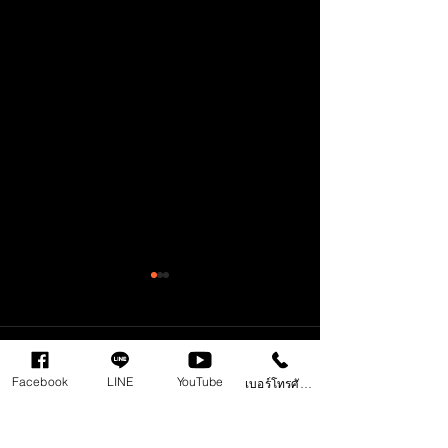
Comments
Facebook
LINE
YouTube
เบอร์โทรศัพท์
Write a comment...
ควบคุมการ Live เพียวแค่
เก็บเงินแสนไว้ แ