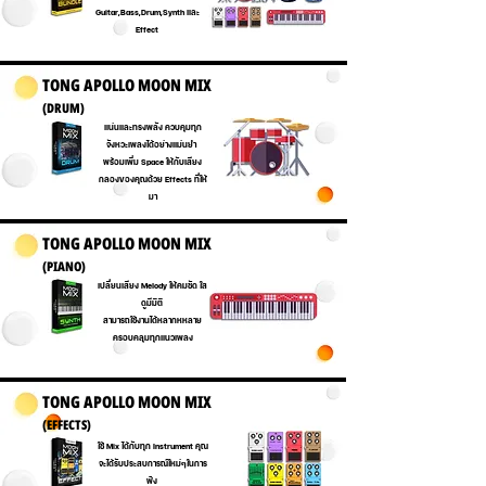
Guitar,Bass,Drum,Synth และ
Effect
TONG APOLLO MOON MIX
(ฺDRUM)
แน่นและทรงพลัง ควบคุมทุก
Button
จังหวะเพลงได้อย่างแม่นยำ
พร้อมเพิ่ม Space ให้กับเสียง
กลองของคุณด้วย Effects ที่ให้
มา
TONG APOLLO MOON MIX
(ฺPIANO)
เปลี่ยนเสียง Melody ให้คมชัด ใส
Button
ดูมีมิติ
สามารถใช้งานได้หลากหหลาย
ครอบคลุมทุกแนวเพลง
TONG APOLLO MOON MIX
(ฺEFFECTS)
ใช้ Mix ได้กับทุก Instrument คุณ
Button
จะได้รับประสบการณ์ใหม่ๆในการ
ฟัง